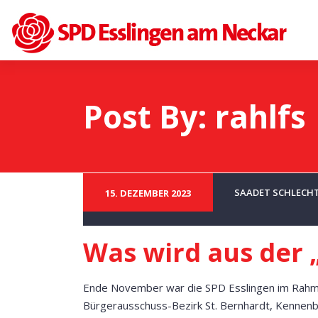
Post By: rahlfs
SAADET SCHLECH
15. DEZEMBER 2023
Was wird aus der 
Ende November war die SPD Esslingen im Rahmen
Bürgerausschuss-Bezirk St. Bernhardt, Kennenb