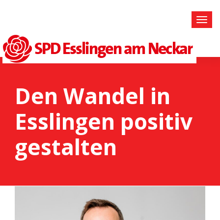
Den Wandel in
Esslingen positiv
gestalten