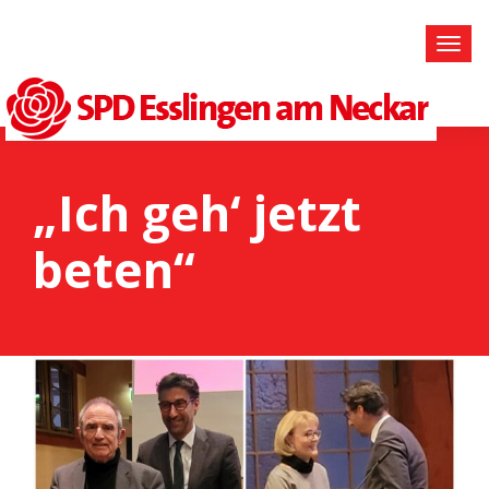
„Ich geh‘ jetzt
beten“