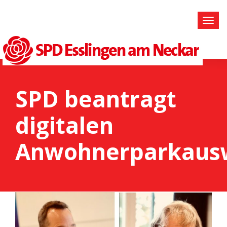
SPD beantragt
digitalen
Anwohnerparkaus