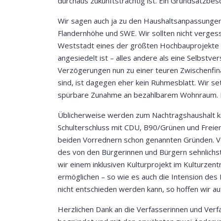
durchaus zukunftsträchtig ist. Ein Grundsatzbes
Wir sagen auch ja zu den Haushaltsanpassungen
Flandernhöhe und SWE. Wir sollten nicht verge
Weststadt eines der größten Hochbauprojekte 
angesiedelt ist – alles andere als eine Selbstve
Verzögerungen nun zu einer teuren Zwischenfi
sind, ist dagegen eher kein Ruhmesblatt. Wir 
spürbare Zunahme an bezahlbarem Wohnraum. Die
Üblicherweise werden zum Nachtragshaushalt ke
Schulterschluss mit CDU, B90/Grünen und Frei
beiden Vorrednern schon genannten Gründen. Vo
des von den Bürgerinnen und Bürgern sehnlichst 
wir einem inklusiven Kulturprojekt im Kulturzen
ermöglichen – so wie es auch die Intension de
nicht entschieden werden kann, so hoffen wir a
Herzlichen Dank an die Verfasserinnen und Ver