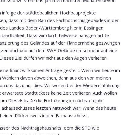
chluss dazu steht uns ja in den nächsten Monaten bevor.
 infolge der städtebaulichen Hochbauprojekte
ssen, dass mit dem Bau des Fachhochschulgebäudes in der
des Landes Baden-Württemberg hier in Esslingen
rständlichkeit. Dass wir durch teilweise hausgemachte
nanzierung des Geländes auf der Flandernhöhe gezwungen
setzen dort und auf dem SWE-Gelände umso mehr auf eine
ses Ziel dürfen wir nicht aus den Augen verlieren.
ine finanzwirksamen Anträge gestellt. Wenn wir heute im
en Wählern davon abweichen, dann aus den von meinen
n uns dazu nur dies: Wir wollen bei der Wiedereinführung
erwartete Stadttickets keine Zeit verlieren. Auch wollen
trum Dieselstraße die Fortführung im nächsten Jahr
s Fachausschusses letzten Mittwoch war. Wenn das heute
uf einen Rückverweis in den Fachausschuss.
fasser des Nachtragshaushalts, dem die SPD wie