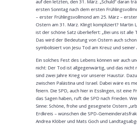
auf den letzten, den 31. März. „Schuld“ daran 
ersten Sonntag nach dem ersten Frühlingsvollmo
– erster Frühlingsvollmond am 25. März – erste
Ostern am 31. März. Klingt kompliziert? Martin 
ist der schöne Satz überliefert: „Bei uns ist all
Das wird der Bedeutung von Ostern auch schon 
symbolisiert von Jesu Tod am Kreuz und seiner
Ein solches Fest des Lebens können wir auch u
nicht: Der Tod ist allgegenwärtig, und das nicht 
sind zwei Jahre Krieg vor unserer Haustür. Dazu 
zwischen Palästina und Israel. Dabei wäre es meh
feiern. Die SPD, auch hier in Esslingen, ist ein
das Sagen haben, ruft die SPD nach Frieden. We
Sinne: Schöne, frohe und gesegnete Ostern „urbi
Erdkreis – wünschen die SPD-Gemeinderatsfrakt
Andrea Klöber und Mats Goch und Landtagsabge