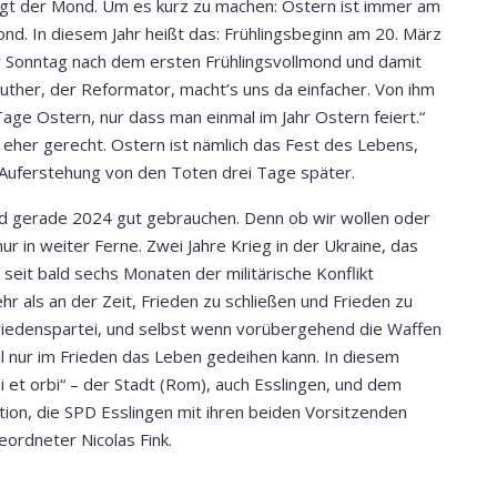
trägt der Mond. Um es kurz zu machen: Ostern ist immer am
nd. In diesem Jahr heißt das: Frühlingsbeginn am 20. März
r Sonntag nach dem ersten Frühlingsvollmond und damit
Luther, der Reformator, macht’s uns da einfacher. Von ihm
e Tage Ostern, nur dass man einmal im Jahr Ostern feiert.“
eher gerecht. Ostern ist nämlich das Fest des Lebens,
 Auferstehung von den Toten drei Tage später.
nd gerade 2024 gut gebrauchen. Denn ob wir wollen oder
nur in weiter Ferne. Zwei Jahre Krieg in der Ukraine, das
seit bald sechs Monaten der militärische Konflikt
r als an der Zeit, Frieden zu schließen und Frieden zu
e Friedenspartei, und selbst wenn vorübergehend die Waffen
il nur im Frieden das Leben gedeihen kann. In diesem
 et orbi“ – der Stadt (Rom), auch Esslingen, und dem
ion, die SPD Esslingen mit ihren beiden Vorsitzenden
ordneter Nicolas Fink.