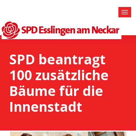
SPD beantragt
100 zusätzliche
Bäume für die
Innenstadt